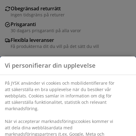
Obegränsad returrätt
Ingen tidsgräns på returer
Prisgaranti
30 dagars prisgaranti på alla varor
Flexibla leveranser
Få produkterna dit du vill på det sätt du vill
Varunummer: 5853396
Specifikationer
Betyg
(
9
)