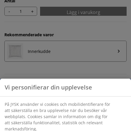
Antal
-
+
Lägg i varukorg
Rekommenderade varor
Innerkudde
Obegränsad returrätt
Ingen tidsgräns på returer
Prisgaranti
30 dagars prisgaranti på alla varor
Flexibla leveranser
Få produkterna dit du vill på det sätt du vill