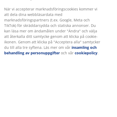
Varunummer: 6891244
Vi personifierar din upplevelse
Specifikationer
På JYSK använder vi cookies och mobilidentifierare för att
säkerställa en bra upplevelse när du besöker vår webbplats.
Cookies samlar in information om dig för att säkerställa
funktionalitet, statistik och relevant marknadsföring.
Betyg
När vi accepterar marknadsföringscookies kommer vi att dela
(
5
)
dina webbläsardata med marknadsföringspartners (t.ex. Google
Meta och TikTok) för skräddarsydda och statiska annonser. Du
kan läsa mer om ändamålen under "Ändra" och välja att
Leverans
återkalla ditt samtycke genom att klicka på cookie-ikonen.
Genom att klicka på "Acceptera alla" samtycker du till alla tre
syftena. Läs mer om vår
insamling och behandling av
personuppgifter
och vår
cookiepolicy
.