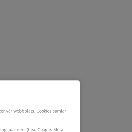
öker vår webbplats. Cookies samlar
ngspartners (t.ex. Google, Meta