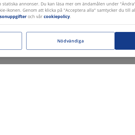
h statiska annonser. Du kan läsa mer om ändamålen under "Ändra" oc
ie-ikonen. Genom att klicka på "Acceptera alla" samtycker du till a
rsonuppgifter
och vår
cookiepolicy
.
r
Nödvändiga