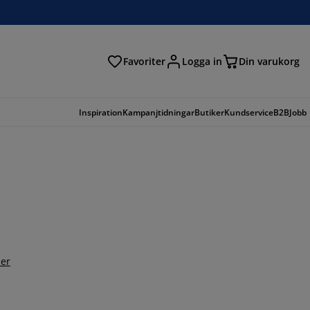
Favoriter
Logga in
Din varukorg
Inspiration
Kampanjtidningar
Butiker
Kundservice
B2B
Jobb
er