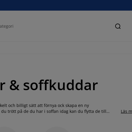
Sök
r & soffkuddar
lt och billigt sätt att förnya ock skapa en ny
 trött på de du har i soffan idag kan du flytta de till
Läs m
n till bra priser och i flera olika modeller och färger. Välj
skuddar. Hitta din favorit till hemmet redan idag.