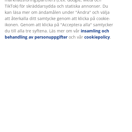
På JYSK använder vi cookies och mobilidentifierare för att
Leverans
säkerställa en bra upplevelse när du besöker vår webbplats.
Cookies samlar in information om dig för att säkerställa
funktionalitet, statistik och relevant marknadsföring.
När vi accepterar marknadsföringscookies kommer vi att dela
dina webbläsardata med marknadsföringspartners (t.ex. Google
Meta och TikTok) för skräddarsydda och statiska annonser. Du
kan läsa mer om ändamålen under "Ändra" och välja att
återkalla ditt samtycke genom att klicka på cookie-ikonen.
Genom att klicka på "Acceptera alla" samtycker du till alla tre
syftena. Läs mer om vår
insamling och behandling av
personuppgifter
och vår
cookiepolicy
.