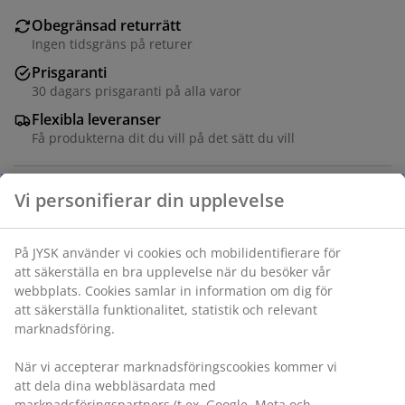
Obegränsad returrätt
Ingen tidsgräns på returer
Prisgaranti
30 dagars prisgaranti på alla varor
Flexibla leveranser
Få produkterna dit du vill på det sätt du vill
Varunummer: 6872044
Specifikationer
Betyg
(
12
)
Vi personifierar din upplevelse