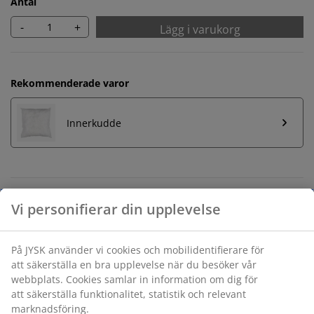
Antal
-
+
Lägg i varukorg
Rekommenderade varor
Innerkudde
Obegränsad returrätt
Ingen tidsgräns på returer
Prisgaranti
30 dagars prisgaranti på alla varor
Flexibla leveranser
Få produkterna dit du vill på det sätt du vill