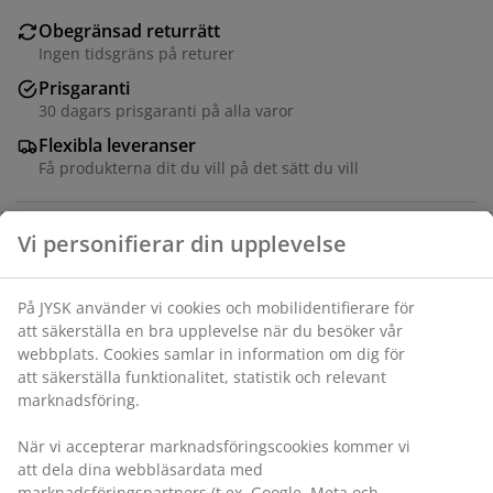
Obegränsad returrätt
Ingen tidsgräns på returer
Prisgaranti
30 dagars prisgaranti på alla varor
Flexibla leveranser
Få produkterna dit du vill på det sätt du vill
Varunummer: 6885142
Specifikationer
Betyg
(
5
)