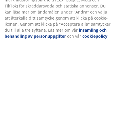
Leverans
Vi personifierar din upplevelse
På JYSK använder vi cookies och mobilidentifierare för att säkers
en bra upplevelse när du besöker vår webbplats. Cookies samlar
information om dig för att säkerställa funktionalitet, statistik och
relevant marknadsföring.
När vi accepterar marknadsföringscookies kommer vi att dela d
webbläsardata med marknadsföringspartners (t.ex. Google, Met
TikTok) för skräddarsydda och statiska annonser. Du kan läsa m
ändamålen under "Ändra" och välja att återkalla ditt samtycke
att klicka på cookie-ikonen. Genom att klicka på "Acceptera alla"
samtycker du till alla tre syftena. Läs mer om vår
insamling och
behandling av personuppgifter
och vår
cookiepolicy
.