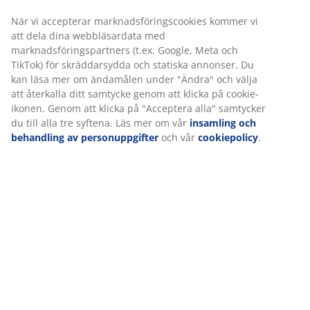
webbplats. Cookies samlar in information om dig för att
Varunummer: 1638701
säkerställa funktionalitet, statistik och relevant
marknadsföring.
När vi accepterar marknadsföringscookies kommer vi att
Specifikationer
dela dina webbläsardata med marknadsföringspartners
(t.ex. Google, Meta och TikTok) för skräddarsydda och
statiska annonser. Du kan läsa mer om ändamålen under
"Ändra" och välja att återkalla ditt samtycke genom att
Betyg
klicka på cookie-ikonen. Genom att klicka på "Acceptera
alla" samtycker du till alla tre syftena. Läs mer om vår
(
14
)
insamling och behandling av personuppgifter
och vår
cookiepolicy
.
Om varumärket
Leverans