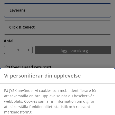
Leverans
Click & Collect
Antal
-
+
Lägg i varukorg
Obegränsad returrätt
Ingen tidsgräns på returer
Prisgaranti
30 dagars prisgaranti på alla varor
Vi personifierar din upplevelse
Flexibla leveranser
Få produkterna dit du vill på det sätt du vill
På JYSK använder vi cookies och mobilidentifierare för att
säkerställa en bra upplevelse när du besöker vår