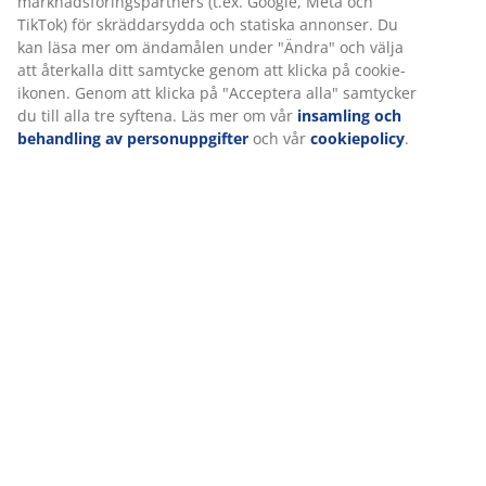
Betyg
(
36
)
Vi personifierar din upplevelse
Leverans
På JYSK använder vi cookies och mobilidentifierare för att säkers
en bra upplevelse när du besöker vår webbplats. Cookies samlar
information om dig för att säkerställa funktionalitet, statistik och
relevant marknadsföring.
När vi accepterar marknadsföringscookies kommer vi att dela d
webbläsardata med marknadsföringspartners (t.ex. Google, Met
TikTok) för skräddarsydda och statiska annonser. Du kan läsa m
ändamålen under "Ändra" och välja att återkalla ditt samtycke
att klicka på cookie-ikonen. Genom att klicka på "Acceptera alla"
samtycker du till alla tre syftena. Läs mer om vår
insamling och
behandling av personuppgifter
och vår
cookiepolicy
.