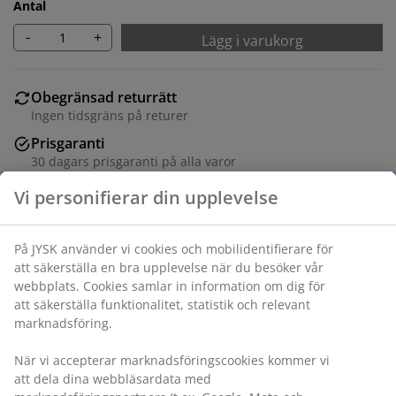
Antal
-
+
Lägg i varukorg
Obegränsad returrätt
Ingen tidsgräns på returer
Prisgaranti
30 dagars prisgaranti på alla varor
Flexibla leveranser
Få produkterna dit du vill på det sätt du vill
Varunummer: 1420358
Specifikationer