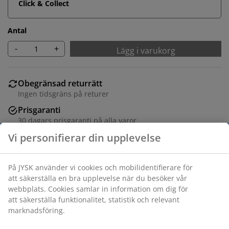
Click & Collect
Antal
-
+
Lägg i varukorg
Obegränsad returrätt
Ingen tidsgräns på returer
Prisgaranti
30 dagars prisgaranti på alla varor
Flexibla leveranser
Få produkterna dit du vill på det sätt du vill
Varunummer: 1417358