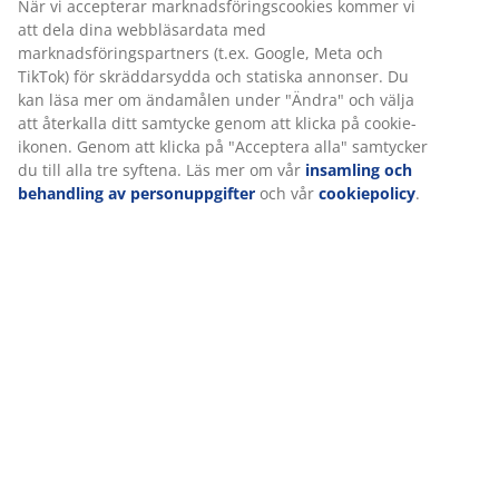
Specifikationer
Betyg
(
13
)
Om varumärket
Leverans