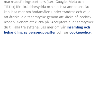
Betyg
(
45
)
Leverans
Vi personifierar din upplevelse