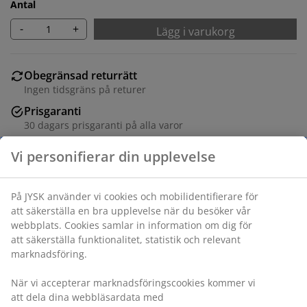
Antal
-
+
Lägg i varukorg
Obegränsad returrätt
Ingen tidsgräns på returer
Prisgaranti
30 dagars prisgaranti på alla varor
Flexibla leveranser
Få produkterna dit du vill på det sätt du vill
Varunummer: 1439158
Specifikationer