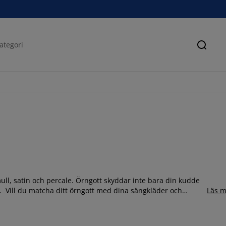
Sök
ull, satin och percale. Örngott skyddar inte bara din kudde
. Vill du matcha ditt örngott med dina sängkläder och
Läs m
ra dig att blanda kuddar med matchande örngott i storleken
timent och välj bland örngott i flera olika färger och
uddar
. Utforska vårt utbud av örngott online eller besök din