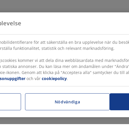
plevelse
obilidentifierare för att säkerställa en bra upplevelse när du bes
rställa funktionalitet, statistik och relevant marknadsföring.
gscookies kommer vi att dela dina webbläsardata med marknadsföri
h statiska annonser. Du kan läsa mer om ändamålen under "Ändra" oc
ie-ikonen. Genom att klicka på "Acceptera alla" samtycker du till a
rsonuppgifter
och vår
cookiepolicy
.
r
Nödvändiga