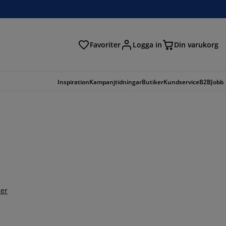
Favoriter
Logga in
Din varukorg
Inspiration
Kampanjtidningar
Butiker
Kundservice
B2B
Jobb
er