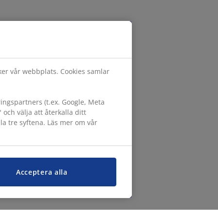
öker vår webbplats. Cookies samlar
ngspartners (t.ex. Google, Meta
h välja att återkalla ditt
lla tre syftena. Läs mer om vår
Acceptera alla