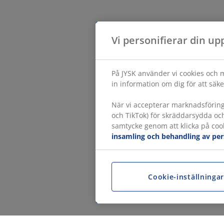
Vi personifierar din up
På JYSK använder vi cookies och m
in information om dig för att säke
När vi accepterar marknadsförin
och TikTok) för skräddarsydda oc
samtycke genom att klicka på cook
insamling och behandling av pe
Cookie-inställninga