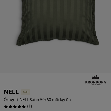
öbelvård
tebelysning
nsektsnät
akan
äddmadrasser
elysning
önsterfilm
amping
arderober
adrasskydd
ushållsartiklar
ardinstänger och tillbehör
ovrumsmöbler
ängramar
arnrum
ytillbehör och sytråd
ängbotten med förvaring
vätt och stryk
ängbottnar
usdjur
arnmadrasser
arnsängar
NELL
Gold
Örngott NELL Satin 50x60 mörkgrön
(
1
)