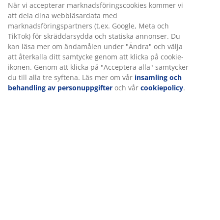
När vi accepterar marknadsföringscookies kommer vi
Specifikationer
att dela dina webbläsardata med
marknadsföringspartners (t.ex. Google, Meta och
TikTok) för skräddarsydda och statiska annonser. Du
kan läsa mer om ändamålen under "Ändra" och välja
Betyg
att återkalla ditt samtycke genom att klicka på cookie-
(
1
)
ikonen. Genom att klicka på "Acceptera alla" samtycker
du till alla tre syftena. Läs mer om vår
insamling och
behandling av personuppgifter
och vår
cookiepolicy
.
Om varumärket
Leverans