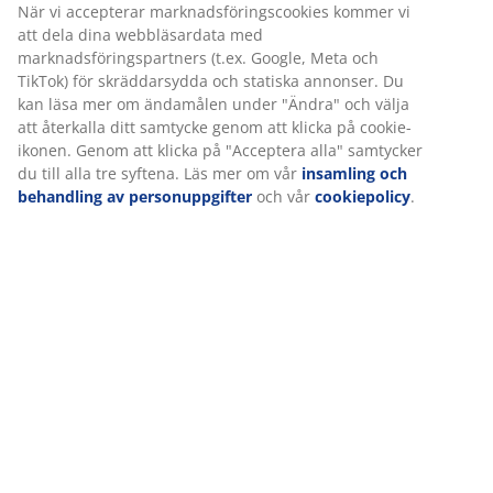
Specifikationer
Vi personifierar din upplevelse
Betyg
(
3
)
På JYSK använder vi cookies och mobilidentifierare för att
säkerställa en bra upplevelse när du besöker vår webbplats.
Cookies samlar in information om dig för att säkerställa
funktionalitet, statistik och relevant marknadsföring.
Om varumärket
När vi accepterar marknadsföringscookies kommer vi att dela
dina webbläsardata med marknadsföringspartners (t.ex. Google
Meta och TikTok) för skräddarsydda och statiska annonser. Du
Leverans
kan läsa mer om ändamålen under "Ändra" och välja att återkal
ditt samtycke genom att klicka på cookie-ikonen. Genom att klick
på "Acceptera alla" samtycker du till alla tre syftena. Läs mer o
vår
insamling och behandling av personuppgifter
och vår
cookiepolicy
.