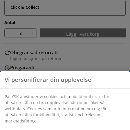
Click & Collect
Antal
-
+
Lägg i varukorg
Obegränsad returrätt
Ingen tidsgräns på returer
Prisgaranti
30 dagars prisgaranti på alla varor
Flexibla leveranser
Få produkterna dit du vill på det sätt du vill
Varunummer: 1060944