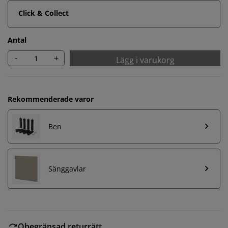
Click & Collect
Antal
-
+
Lägg i varukorg
Rekommenderade varor
Ben
Sänggavlar
Obegränsad returrätt