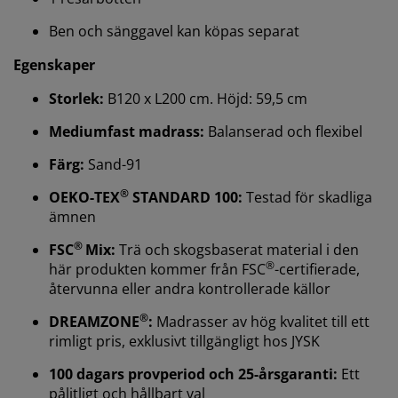
Ben och sänggavel kan köpas separat
Egenskaper
Storlek:
B120 x L200 cm. Höjd: 59,5 cm
Mediumfast madrass:
Balanserad och flexibel
Färg:
Sand-91
Vi personifierar din upplevelse
®
OEKO-TEX
STANDARD 100:
Testad för skadliga
ämnen
På JYSK använder vi cookies och mobilidentifierare för
®
FSC
Mix:
Trä och skogsbaserat material i den
att säkerställa en bra upplevelse när du besöker vår
®
här produkten kommer från FSC
-certifierade,
webbplats. Cookies samlar in information om dig för
återvunna eller andra kontrollerade källor
att säkerställa funktionalitet, statistik och relevant
marknadsföring.
®
DREAMZONE
:
Madrasser av hög kvalitet till ett
rimligt pris, exklusivt tillgängligt hos JYSK
När vi accepterar marknadsföringscookies kommer vi
att dela dina webbläsardata med
100 dagars provperiod och 25-årsgaranti:
Ett
marknadsföringspartners (t.ex. Google, Meta och
pålitligt och hållbart val