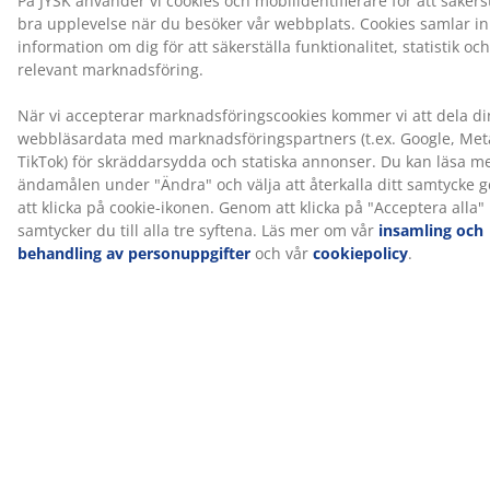
består av 5 komfortzoner och 3 komfortlager som
inkluderar anpassningsbara pocketfjädrar och
Comfort+ skum. Var och en bidrar till djup och
övergripande stöd. Anpassningsbara pocketfjädrar har
ett högt antal varv. Denna konstruktion gör att fjädern
anpassar sin fasthet mer gradvis och ger ett jämnt,
konsekvent stöd.
1 resårbotten
Resårbottnen ger ökad stabilitet och stöd för
madrassen som ligger ovanpå. Det bidrar till en mer
balanserad sovupplevelse.
Färg
Matcha din säng med en sänggavel i färgkoden sand-91
för ett enhetligt och stilrent intryck. En sänggavel tillför
karaktär till sovrummet och hjälper till att minska
märken på väggen som kan uppstå när man sover nära
den.
®
OEKO-TEX
STANDARD 100