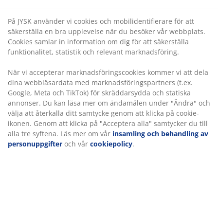
TikTok) för skräddarsydda och statiska annonser. Du
Mediumfast madrass
kan läsa mer om ändamålen under "Ändra" och välja
En mediumfast madrass är ett mångsidigt val som ger
att återkalla ditt samtycke genom att klicka på cookie-
balanserat stöd och måttlig följsamhet. Även om
ikonen. Genom att klicka på "Acceptera alla" samtycker
komforten varierar från person till person, gäller det
du till alla tre syftena. Läs mer om vår
insamling och
generellt att ju tyngre du är, desto fastare bör
behandling av personuppgifter
och vår
cookiepolicy
.
madrassen vara, och vice versa. Madrassen ska vara
mjuk eller fast nog för att hålla ryggraden i en rak linje.
1 bäddmadrass med gelskum
Gelskum formar sig efter din kropp och fördelar vikten
jämnt, vilket minskar trycket på muskler och leder. Den
öppna cellstrukturen och gelkulor i skummet ökar
luftflödet och hjälper till att leda bort värme.
Bäddmadrassen kan få din säng att kännas lite
mjukare. Överdraget innehåller polyetenfibrer som
effektivt leder bort värme, vilket ger en kylande effekt.
1 resårmadrass med riktat stöd
Resårmadrassen är utformad för att ge dig riktat stöd
genom kombinationen av komfortlager och zoner. Den
består av 5 komfortzoner och 3 komfortlager som