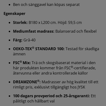
Ben och sänggavel kan köpas separat
Egenskaper
Storlek:
B180 x L200 cm. Höjd: 59,5 cm
Mediumfast madrass:
Balanserad och flexibel
Färg:
Grå-40
Vi personifierar din upplevelse
®
OEKO-TEX
STANDARD 100:
Testad för skadliga
ämnen
På JYSK använder vi cookies och mobilidentifierare för
®
FSC
Mix:
Trä och skogsbaserat material i den
att säkerställa en bra upplevelse när du besöker vår
®
här produkten kommer från FSC
-certifierade,
webbplats. Cookies samlar in information om dig för
återvunna eller andra kontrollerade källor
att säkerställa funktionalitet, statistik och relevant
®
marknadsföring.
DREAMZONE
:
Madrasser av hög kvalitet till ett
rimligt pris, exklusivt tillgängligt hos JYSK
När vi accepterar marknadsföringscookies kommer vi
100 dagars provperiod och 25-årsgaranti:
Ett
att dela dina webbläsardata med
pålitligt och hållbart val
marknadsföringspartners (t.ex. Google, Meta och