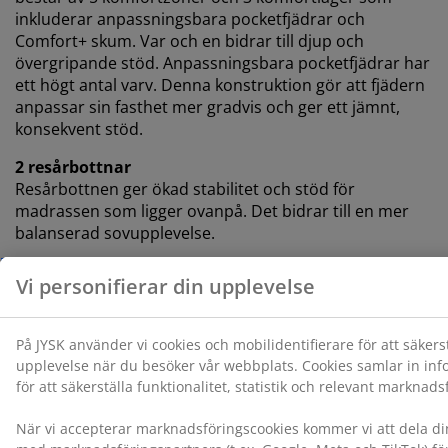
inkluderar anpassningsbara pocketfjädrar och
Comfort+ skum. Var och en bidrar till djup och
övergripande stöd. Anpassningsbara pocketfjädrar har
ett högt antal varv. Denna konstruktion gör att fjädern
anpassar sin fasthet mer gradvis och ger ett jämnt,
konsekvent stöd.
2 resårbottnar
Resårbottnen ger ökad stabilitet och stöd för
madrassen som ligger ovanpå. Det bidrar till en mer
balanserad sovupplevelse.
Färg
Matcha din säng med en sänggavel i färgkoden grå-40
för ett enhetligt och stilrent intryck. En sänggavel tillför
karaktär till sovrummet och hjälper till att minska
märken på väggen som kan uppstå när man sover nära
den.
®
OEKO-TEX
STANDARD 100
®
Denna madrass är OEKO-TEX
STANDARD 100-