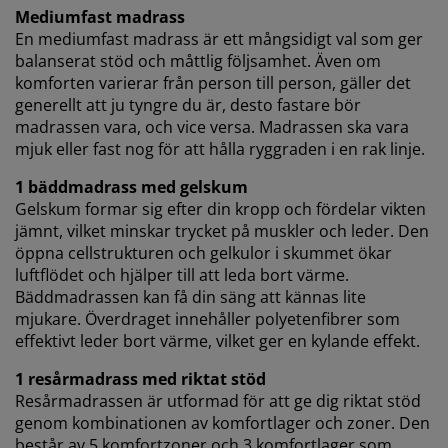
TikTok) för skräddarsydda och statiska annonser. Du
Mediumfast madrass
kan läsa mer om ändamålen under "Ändra" och välja
En mediumfast madrass är ett mångsidigt val som ger
att återkalla ditt samtycke genom att klicka på cookie-
balanserat stöd och måttlig följsamhet. Även om
ikonen. Genom att klicka på "Acceptera alla" samtycker
komforten varierar från person till person, gäller det
du till alla tre syftena. Läs mer om vår
insamling och
generellt att ju tyngre du är, desto fastare bör
behandling av personuppgifter
och vår
cookiepolicy
.
madrassen vara, och vice versa. Madrassen ska vara
mjuk eller fast nog för att hålla ryggraden i en rak linje.
1 bäddmadrass med gelskum
Gelskum formar sig efter din kropp och fördelar vikten
jämnt, vilket minskar trycket på muskler och leder. Den
öppna cellstrukturen och gelkulor i skummet ökar
luftflödet och hjälper till att leda bort värme.
Bäddmadrassen kan få din säng att kännas lite
mjukare. Överdraget innehåller polyetenfibrer som
effektivt leder bort värme, vilket ger en kylande effekt.
1 resårmadrass med riktat stöd
Resårmadrassen är utformad för att ge dig riktat stöd
genom kombinationen av komfortlager och zoner. Den
består av 5 komfortzoner och 3 komfortlager som