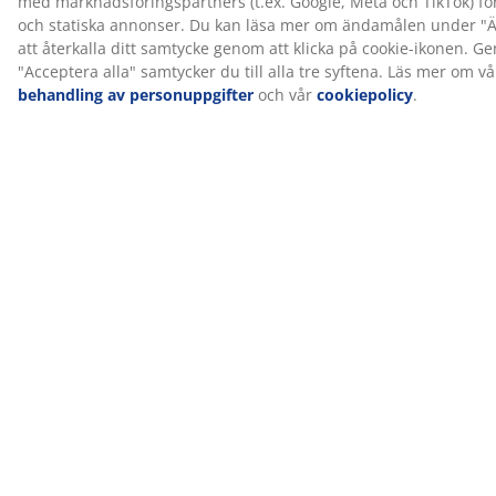
certifierad. Det innebär att varje del av produkten har
®
testats av oberoende OEKO-TEX
-institut och uppfyller
strikta gränsvärden för skadliga ämnen.
®
FSC
Mix
®
FSC
Mix-märket betyder att allt trä och skogsbaserat
material i produkten kommer från en kombination av
®
FSC
-certifierade
®
skogar, återvunnet material eller FSC
-kontrollerat trä.
®
DREAMZONE
®
DREAMZONE
arbetar för att förbättra din sömn med
individuella lösningar inom madrasser och sängar.
Kvalitet och funktionalitet är grundläggande och har
varit det sedan etableringen i Danmark 2003.
®
DREAMZONE
finns exklusivt hos JYSK.
100 dagars provperiod och 25-årsgaranti
Du får 100 dagar på dig att testa din nya JYSK GOLD-
kontinentalsäng. Om du inte är helt nöjd kan du byta
den mot en annan modell. Alla GOLD-