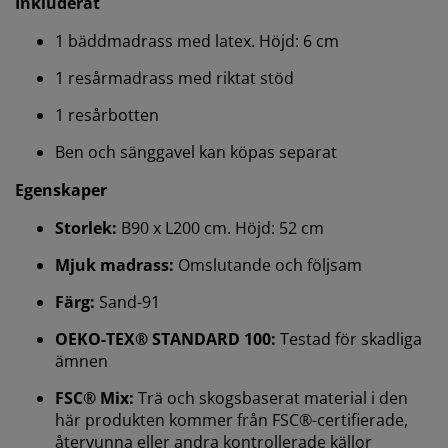
Inkluderat
1 bäddmadrass med latex. Höjd: 6 cm
1 resårmadrass med riktat stöd
1 resårbotten
Ben och sänggavel kan köpas separat
Egenskaper
Storlek:
B90 x L200 cm. Höjd: 52 cm
Mjuk madrass:
Omslutande och följsam
Färg:
Sand-91
Vi personifierar din upplevelse
OEKO-TEX® STANDARD 100:
Testad för skadliga
ämnen
På JYSK använder vi cookies och mobilidentifierare för
att säkerställa en bra upplevelse när du besöker vår
FSC® Mix:
Trä och skogsbaserat material i den
webbplats. Cookies samlar in information om dig för
här produkten kommer från FSC®-certifierade,
att säkerställa funktionalitet, statistik och relevant
återvunna eller andra kontrollerade källor