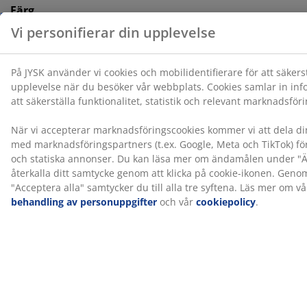
Färg
Matcha din säng med en sänggavel i färgkoden sand-91
för ett enhetligt och stilrent intryck. En sänggavel tillför
karaktär till sovrummet och hjälper till att minska
märken på väggen som kan uppstå när man sover nära
den.
OEKO-TEX® STANDARD 100
Denna madrass är OEKO-TEX® STANDARD 100-
certifierad. Det innebär att varje del av produkten har
testats av oberoende OEKO-TEX®-institut och uppfyller
strikta gränsvärden för skadliga ämnen.
FSC® Mix
FSC® Mix-märket betyder att allt trä och skogsbaserat
material i produkten kommer från en kombination av
FSC®-certifierade
skogar, återvunnet material eller FSC®-kontrollerat trä.
GREENFIRST®-överdrag
Madrassens överdrag är behandlat med biociden