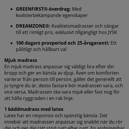
marknadsföring.
GREENFIRST®-överdrag:
Med
När vi accepterar marknadsföringscookies kommer vi
kvalsterbekämpande egenskaper
att dela dina webbläsardata med
marknadsföringspartners (t.ex. Google, Meta och
DREAMZONE®:
Kvalitetsmadrasser och sängar
TikTok) för skräddarsydda och statiska annonser. Du
till ett rimligt pris, exklusivt tillgängligt hos JYSK
kan läsa mer om ändamålen under "Ändra" och välja
100 dagars provperiod och 25-årsgaranti:
Ett
att återkalla ditt samtycke genom att klicka på cookie-
pålitligt och hållbart val
ikonen. Genom att klicka på "Acceptera alla" samtycker
du till alla tre syftena. Läs mer om vår
insamling och
Mjuk madrass
behandling av personuppgifter
och vår
cookiepolicy
.
En mjuk madrass anpassar sig väldigt bra efter din
kropp och ger en känsla av djup. Även om komforten
varierar från person till person, gäller det generellt att
ju tyngre du är, desto fastare bör madrassen vara, och
vice versa. Madrassen ska vara mjuk eller fast nog för
att hålla ryggraden i en rak linje.
1 bäddmadrass med latex
Latex har en responsiv och spänstig känsla. Det
innebär att madrassen anpassar sig snabbt när du rör
dig och ger dig rätt stöd natt efter natt. En andningsbar