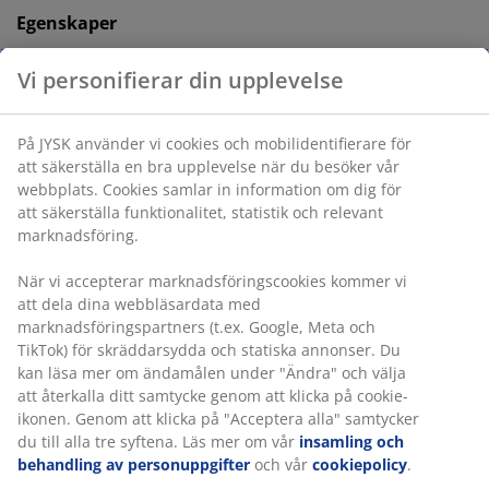
Egenskaper
Storlek:
B120 x H115 x D6 cm
Montering:
Placera på golvet och luta mot
väggen
Färg:
Grå-23
®
OEKO-TEX
STANDARD 100:
Testad för skadliga
ämnen
®
FSC
Mix:
Trä och skogsbaserat material i den
®
här produkten kommer från FSC
-certifierade,
återvunna eller andra kontrollerade källor
Montering
Den här sänggaveln är designad för att stå direkt på
golvet och måste lutas mot en vägg för säker
montering.
Färg