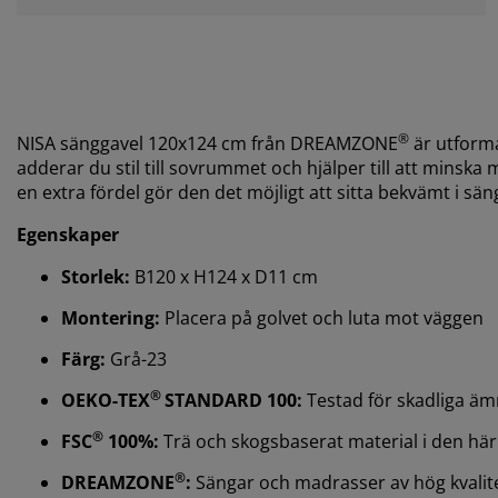
®
NISA sänggavel 120x124 cm från DREAMZONE
är utforma
adderar du stil till sovrummet och hjälper till att min
en extra fördel gör den det möjligt att sitta bekvämt i sä
Egenskaper
Storlek:
B120 x H124 x D11 cm
Montering:
Placera på golvet och luta mot väggen
Färg:
Grå-23
®
OEKO-TEX
STANDARD 100:
Testad för skadliga ä
®
FSC
100%:
Trä och skogsbaserat material i den h
®
DREAMZONE
:
Sängar och madrasser av hög kvalitet t