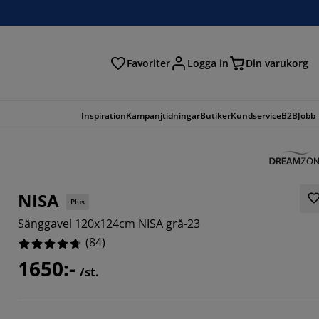
Favoriter
Logga in
Din varukorg
Inspiration
Kampanjtidningar
Butiker
Kundservice
B2B
Jobb
NISA
Plus
Sänggavel 120x124cm NISA grå-23
(
84
)
1650:-
/st.
2857%
6664%