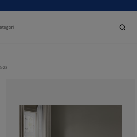
Sök
å-23
78.5714285714
16.66666666666