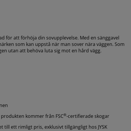
d för att förhöja din sovupplevelse. Med en sänggavel
ska märken som kan uppstå när man sover nära väggen. Som
ngen utan att behöva luta sig mot en hård vägg.
mnen
®
är produkten kommer från FSC
-certifierade skogar
ill ett rimligt pris, exklusivt tillgängligt hos JYSK