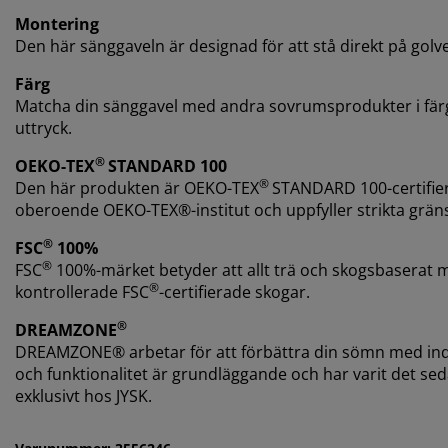
Montering
Den här sänggaveln är designad för att stå direkt på gol
Färg
Matcha din sänggavel med andra sovrumsprodukter i färg
uttryck.
®
OEKO-TEX
STANDARD 100
®
Den här produkten är OEKO-TEX
STANDARD 100-certifiera
oberoende OEKO-TEX®-institut och uppfyller strikta grän
®
FSC
100%
®
FSC
100%-märket betyder att allt trä och skogsbaserat m
®
kontrollerade FSC
-certifierade skogar.
®
DREAMZONE
DREAMZONE® arbetar för att förbättra din sömn med indi
och funktionalitet är grundläggande och har varit det 
exklusivt hos JYSK.