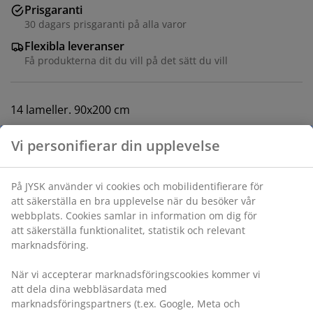
Prisgaranti
30 dagars prisgaranti på alla varor
Flexibla leveranser
Få produkterna dit du vill på det sätt du vill
14 lameller. 90x200 cm
Varunummer: 3553832
Monteringsanvisning
Specifikationer
Betyg
(
425
)