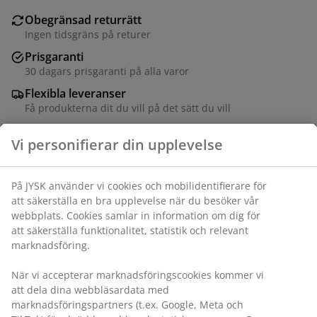
Obegränsad returrätt
Ingen tidsgräns på returer
Prisgaranti
30 dagars prisgaranti på alla varor
Flexibla leveranser
Få produkterna dit du vill på det sätt du vill
Vi personifierar din upplevelse
Varunummer: 4613344
På JYSK använder vi cookies och mobilidentifierare för
att säkerställa en bra upplevelse när du besöker vår
webbplats. Cookies samlar in information om dig för
Specifikationer
att säkerställa funktionalitet, statistik och relevant
marknadsföring.
När vi accepterar marknadsföringscookies kommer vi
Betyg
att dela dina webbläsardata med
(
13
)
marknadsföringspartners (t.ex. Google, Meta och