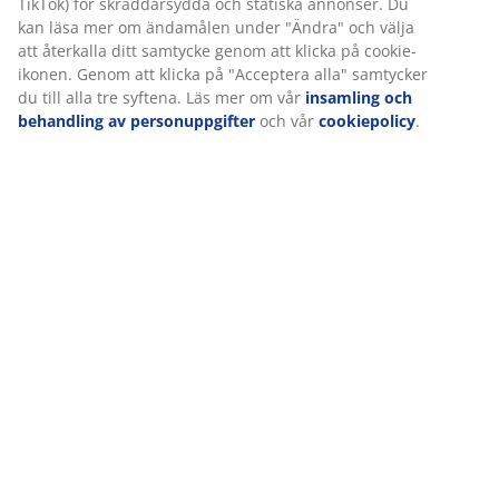
TikTok) för skräddarsydda och statiska annonser. Du
kan läsa mer om ändamålen under "Ändra" och välja
att återkalla ditt samtycke genom att klicka på cookie-
Leverans
ikonen. Genom att klicka på "Acceptera alla" samtycker
du till alla tre syftena. Läs mer om vår
insamling och
behandling av personuppgifter
och vår
cookiepolicy
.