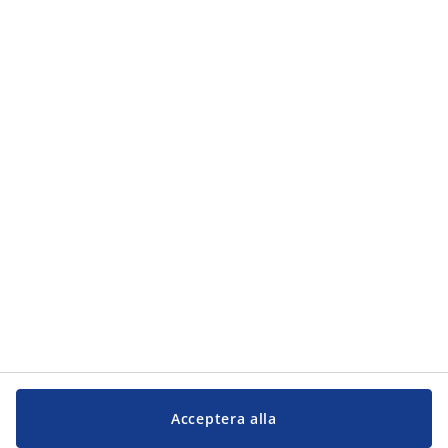
Kategorier
Kategorier
Kundservice
Kundservice
JYSK
JYSK
Kontakta oss
Följ JYSK
Acceptera alla