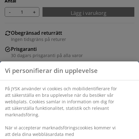
Antal
-
+
Lägg i varukorg
Obegränsad returrätt
Ingen tidsgräns på returer
Prisgaranti
30 dagars prisgaranti på alla varor
Flexibla leveranser
Få produkterna dit du vill på det sätt du vill
Varunummer: 4616842
Specifikationer