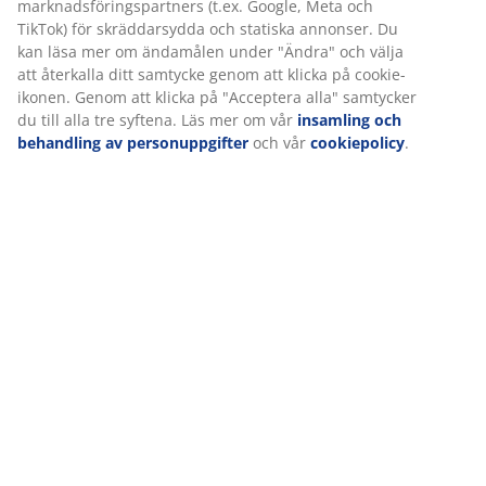
Betyg
(
547
)
Leverans