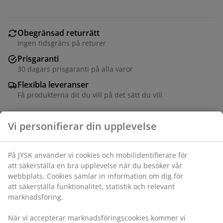
Obegränsad returrätt
Ingen tidsgräns på returer
Prisgaranti
30 dagars prisgaranti på alla varor
Flexibla leveranser
Få produkterna dit du vill på det sätt du vill
Fibertäcke 150x200 cm med lätt, luftig fyllning av
silikoniserad, spiralformad hålfiber (100% återvunnen),
585 g. Mjukt, överdrag i polyestermikrofiber (100%
återvunnen). Tvätt 60°C.
Varunummer: 4146963