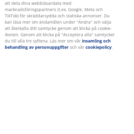
Specifikationer
Betyg
(
25
)
Vi personifierar din upplevelse
Leverans
På JYSK använder vi cookies och mobilidentifierare för att säkers
bra upplevelse när du besöker vår webbplats. Cookies samlar in
information om dig för att säkerställa funktionalitet, statistik och
relevant marknadsföring.
När vi accepterar marknadsföringscookies kommer vi att dela d
webbläsardata med marknadsföringspartners (t.ex. Google, Met
TikTok) för skräddarsydda och statiska annonser. Du kan läsa m
ändamålen under "Ändra" och välja att återkalla ditt samtycke