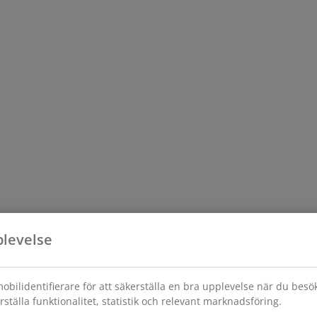
plevelse
obilidentifierare för att säkerställa en bra upplevelse när du bes
rställa funktionalitet, statistik och relevant marknadsföring.