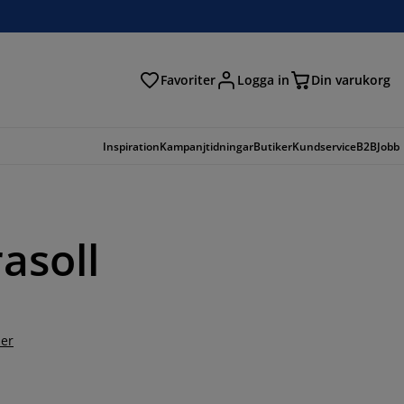
Favoriter
Logga in
Din varukorg
Inspiration
Kampanjtidningar
Butiker
Kundservice
B2B
Jobb
asoll
er