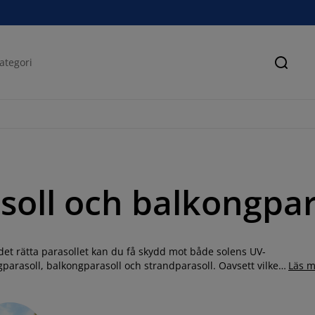
Sök
soll och balkongpar
 det rätta parasollet kan du få skydd mot både solens UV-
gparasoll, balkongparasoll och strandparasoll. Oavsett vilken
Läs m
älja mellan. Spana in vårt breda sortiment av parasoll online