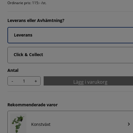
Ordinarie pris:
115:- /st.
Leverans eller Avhämtning?
Leverans
Click & Collect
Antal
-
+
Lägg i varukorg
Rekommenderade varor
Konstväxt