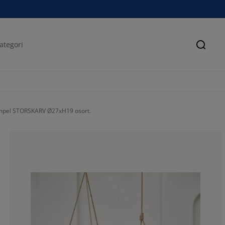
Sök
pel STORSKARV Ø27xH19 osort.
40%
0%