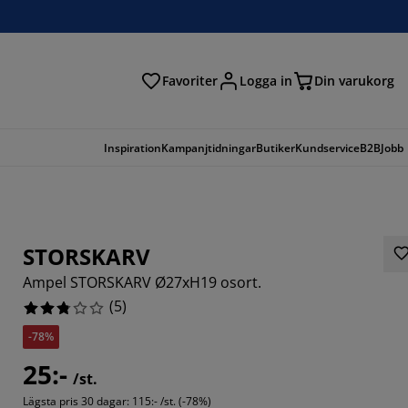
Favoriter
Logga in
Din varukorg
Inspiration
Kampanjtidningar
Butiker
Kundservice
B2B
Jobb
STORSKARV
Ampel STORSKARV Ø27xH19 osort.
(
5
)
-78%
25:-
/st.
Lägsta pris 30 dagar:
115:- /st. (-78%)