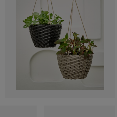
0%
20%
40%