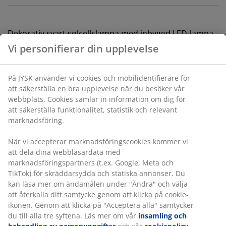
Dekorativ svart solcellslampa med inbyggd LED-lampa
som ger 8 timmars ljus. Spjutet gör att du enkelt kan
sätta ner lampan i marken för att lysa upp din
blomrabatt, gång eller uteplats. Solcellslampan tänds
och släcks automatiskt vid gryning och skymning. Ø6 x
H36 cm
Varunummer: 6426013
Vi personifierar din upplevelse
Specifikationer
På JYSK använder vi cookies och mobilidentifierare för att
säkerställa en bra upplevelse när du besöker vår webbplats.
Cookies samlar in information om dig för att säkerställa
funktionalitet, statistik och relevant marknadsföring.
Betyg
När vi accepterar marknadsföringscookies kommer vi att dela
(
141
)
dina webbläsardata med marknadsföringspartners (t.ex.