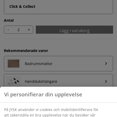
Click & Collect
Antal
-
+
Lägg i varukorg
Rekommenderade varor
Badrumsmattor
Handdukshängare
Vi personifierar din upplevelse
På JYSK använder vi cookies och mobilidentifierare för
Obegränsad returrätt
att säkerställa en bra upplevelse när du besöker vår
Ingen tidsgräns på returer
webbplats. Cookies samlar in information om dig för