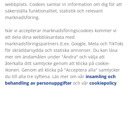
att säkerställa funktionalitet, statistik och relevant
Prisgaranti
marknadsföring.
30 dagars prisgaranti på alla varor
Flexibla leveranser
När vi accepterar marknadsföringscookies kommer vi
Få produkterna dit du vill på det sätt du vill
att dela dina webbläsardata med
marknadsföringspartners (t.ex. Google, Meta och
TikTok) för skräddarsydda och statiska annonser. Du
kan läsa mer om ändamålen under "Ändra" och välja
Varunummer: 2349451
att återkalla ditt samtycke genom att klicka på cookie-
ikonen. Genom att klicka på "Acceptera alla" samtycker
du till alla tre syftena. Läs mer om vår
insamling och
behandling av personuppgifter
och vår
cookiepolicy
.
Specifikationer
Betyg
(
7
)