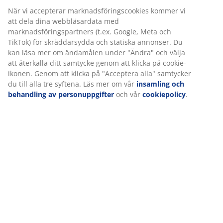
Varunummer: 2351501
Specifikationer
Vi personifierar din upplevelse
Betyg
(
111
)
På JYSK använder vi cookies och mobilidentifierare för att säkers
bra upplevelse när du besöker vår webbplats. Cookies samlar in
information om dig för att säkerställa funktionalitet, statistik och
relevant marknadsföring.
Leverans
När vi accepterar marknadsföringscookies kommer vi att dela d
webbläsardata med marknadsföringspartners (t.ex. Google, Met
TikTok) för skräddarsydda och statiska annonser. Du kan läsa m