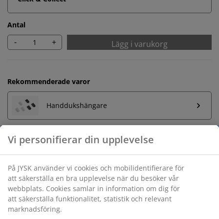
Antal
-
+
Lägg i varukorg
Rekommenderade varor
Handdukshängare
Obegränsad returrätt
Ingen tidsgräns på returer
Prisgaranti
30 dagars prisgaranti på alla varor
Flexibla leveranser
Få produkterna dit du vill på det sätt du vill