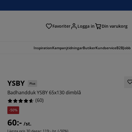
Favoriter
Logga in
Din varukorg
Inspiration
Kampanjtidningar
Butiker
Kundservice
B2B
Jobb
YSBY
Plus
Badhandduk YSBY 65x130 dimblå
(
60
)
-50%
60:-
/st.
3334%
Lägsta pris 30 dagar:
119:- /st. (-50%)