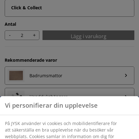
Click & Collect
Antal
-
+
Lägg i varukorg
Rekommenderade varor
Badrumsmattor
Handdukshängare
Vi personifierar din upplevelse
På JYSK använder vi cookies och mobilidentifierare för
Obegränsad returrätt
att säkerställa en bra upplevelse när du besöker vår
Ingen tidsgräns på returer
webbplats. Cookies samlar in information om dig för