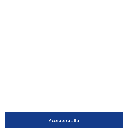
Kategorier
Kategorier
Kundservice
Kundservice
JYSK
JYSK
Kontakta oss
Följ JYSK
Acceptera alla