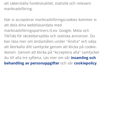
att säkerställa funktionalitet, statistik och relevant
Prisgaranti
marknadsföring.
30 dagars prisgaranti på alla varor
Flexibla leveranser
När vi accepterar marknadsföringscookies kommer vi
Få produkterna dit du vill på det sätt du vill
att dela dina webbläsardata med
marknadsföringspartners (t.ex. Google, Meta och
TikTok) för skräddarsydda och statiska annonser. Du
kan läsa mer om ändamålen under "Ändra" och välja
Varunummer: 2349551
att återkalla ditt samtycke genom att klicka på cookie-
ikonen. Genom att klicka på "Acceptera alla" samtycker
du till alla tre syftena. Läs mer om vår
insamling och
behandling av personuppgifter
och vår
cookiepolicy
.
Specifikationer
Betyg
(
7
)