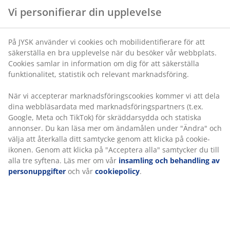
När vi accepterar marknadsföringscookies kommer vi
att dela dina webbläsardata med
marknadsföringspartners (t.ex. Google, Meta och
Varunummer: 2351200
TikTok) för skräddarsydda och statiska annonser. Du
kan läsa mer om ändamålen under "Ändra" och välja
att återkalla ditt samtycke genom att klicka på cookie-
ikonen. Genom att klicka på "Acceptera alla" samtycker
Specifikationer
du till alla tre syftena. Läs mer om vår
insamling och
behandling av personuppgifter
och vår
cookiepolicy
.
Betyg
(
7
)
Leverans