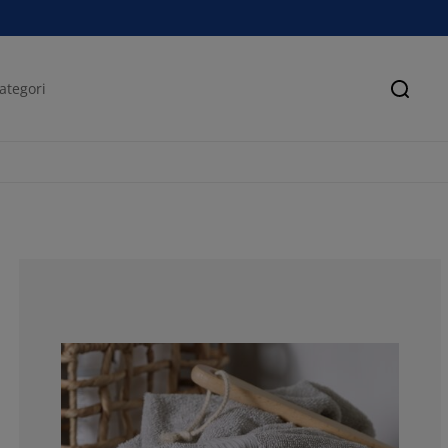
Sök
87.5%
12.5%