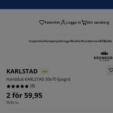
Favoriter
Logga in
Din varukorg
Inspiration
Kampanjtidningar
Butiker
Kundservice
B2B
Jobb
KARLSTAD
Gold
Handduk KARLSTAD 50x70 ljusgrå
(
8
)
2 för 59,95
59,95 /st.