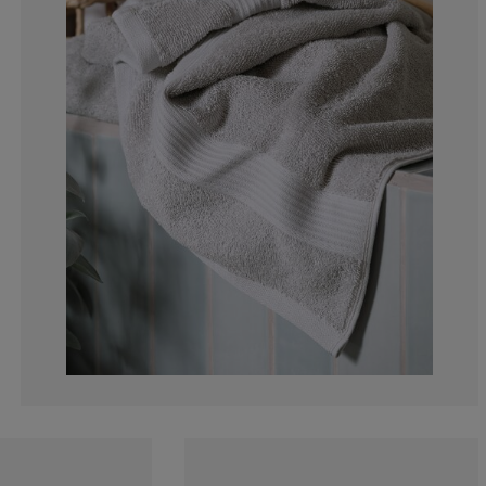
0%
0%
0%