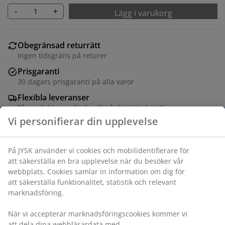
-
+
Lägg i varukorg
Obegränsad returrätt
Ingen tidsgräns på returer
Prisgaranti
30 dagars prisgaranti på alla varor
Flexibla leveranser
Få produkterna dit du vill på det sätt du vill
Varunummer: 2349801
Specifikationer