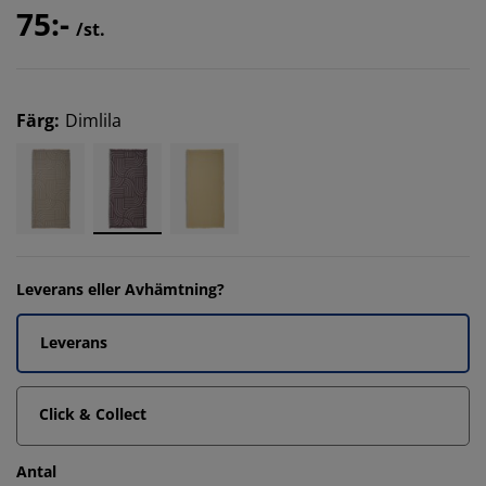
75:-
/st.
Färg
:
Dimlila
Leverans eller Avhämtning?
Leverans
Click & Collect
Antal