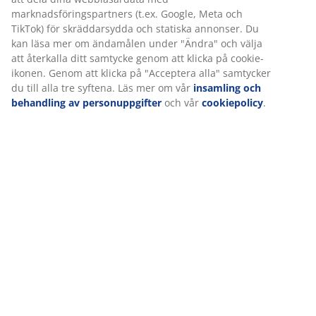
Betyg
(
0
)
Om varumärket
Leverans
Vi personifierar din upplevelse
På JYSK använder vi cookies och mobilidentifierare för att säkers
bra upplevelse när du besöker vår webbplats. Cookies samlar in
information om dig för att säkerställa funktionalitet, statistik oc
marknadsföring.
När vi accepterar marknadsföringscookies kommer vi att dela d
webbläsardata med marknadsföringspartners (t.ex. Google, Met
TikTok) för skräddarsydda och statiska annonser. Du kan läsa m