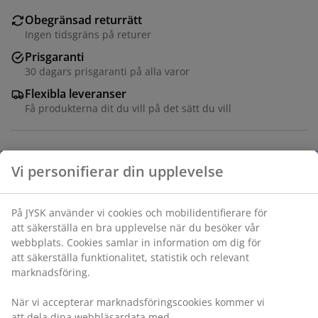
Obegränsad returrätt
Ingen tidsgräns på returer
Prisgaranti
30 dagars prisgaranti på alla varor
Flexibla leveranser
Få produkterna dit du vill på det sätt du vill
Förpackning med 5 klassiska vita galgar i trä och stål.
Med skåror för kläder med axelband. Designade för
användning endast med torra kläder. B1 x L45 x H23
cm
Varunummer: 4912458
Vi personifierar din upplevelse