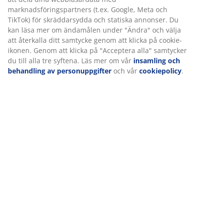
Specifikationer
På JYSK använder vi cookies och mobilidentifierare för att
säkerställa en bra upplevelse när du besöker vår webbplats.
Cookies samlar in information om dig för att säkerställa
Betyg
funktionalitet, statistik och relevant marknadsföring.
(
47
)
När vi accepterar marknadsföringscookies kommer vi att dela
dina webbläsardata med marknadsföringspartners (t.ex.
Google, Meta och TikTok) för skräddarsydda och statiska
Leverans
annonser. Du kan läsa mer om ändamålen under "Ändra" och
välja att återkalla ditt samtycke genom att klicka på cookie-
ikonen. Genom att klicka på "Acceptera alla" samtycker du till
alla tre syftena. Läs mer om vår
insamling och behandling av
personuppgifter
och vår
cookiepolicy
.