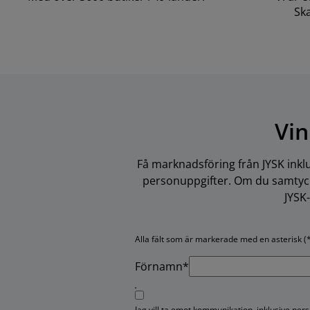
Ska
Vin
Få marknadsföring från JYSK inkl
personuppgifter. Om du samtycke
JYSK
Alla fält som är markerade med en asterisk (*
Förnamn*
Jag vill ta emot kommunikation, inklusive pe