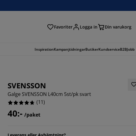
Favoriter
Logga in
Din varukorg
Inspiration
Kampanjtidningar
Butiker
Kundservice
B2B
Jobb
SVENSSON
Galge SVENSSON L40cm 5st/pk svart
(
11
)
40:-
/paket
909%
Leverans eller Avhämtning?