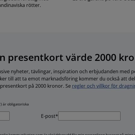
ndinaviska rötter.
n presentkort värde 2000 kr
usive nyheter, tävlingar, inspiration och erbjudanden med pe
r till att ta emot marknadsföring kommer du också att delta
-presentkort på 2000 kronor. Se
regler och villkor för dragn
) är obligatoriska
E-post*
rsonlig kommunikation som är skräddarsydd för mig personligen baserat på mina 