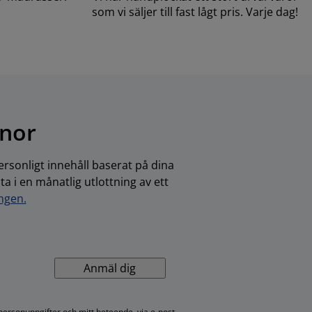
som vi säljer till fast lågt pris. Varje dag!
onor
rsonligt innehåll baserat på dina
 i en månatlig utlottning av ett
ingen.
Anmäl dig
personuppgifter och mitt beteende, via e-post