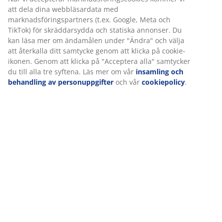
Specifikationer
Betyg
(
11
)
Leverans