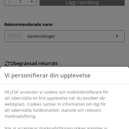
-
+
Lägg i varukorg
Rekommenderade varor
Gardinstänger
Obegränsad returrätt
Ingen tidsgräns på returer
Prisgaranti
30 dagars prisgaranti på alla varor
Flexibla leveranser
Få produkterna dit du vill på det sätt du vill
Varunummer: 5080035