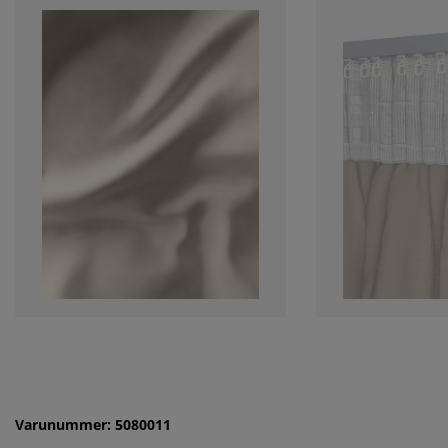
Varunummer: 5080011