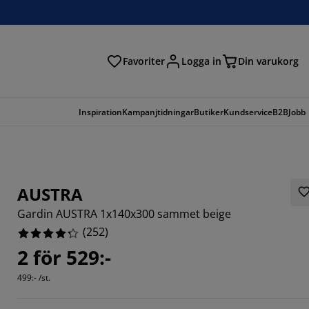
Favoriter
Logga in
Din varukorg
Inspiration
Kampanjtidningar
Butiker
Kundservice
B2B
Jobb
AUSTRA
Gardin AUSTRA 1x140x300 sammet beige
(
252
)
2 för 529:-
048%
499:- /st.
889%