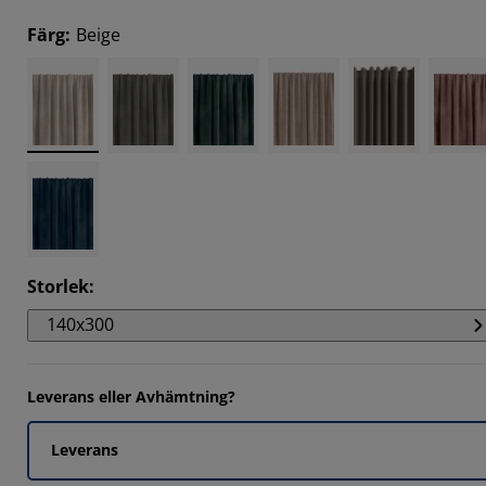
524%
Färg
:
Beige
571%
5395%
Storlek
:
140x300
Leverans eller Avhämtning?
Leverans