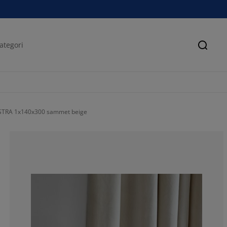
Sök
STRA 1x140x300 sammet beige
65.47619047619
13.88888888888