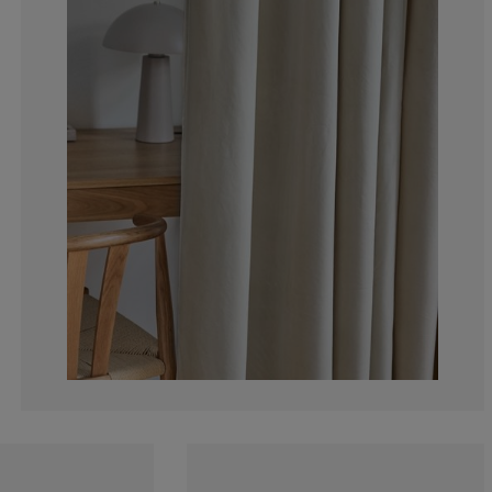
9.523809523809
3.571428571428
7.539682539682