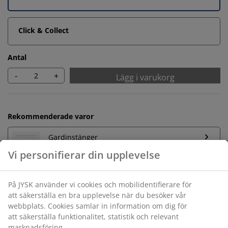
Click & Collect
Antal
-
+
Lägg i varukorg
Rekommenderade varor
Gardinstänger
Obegränsad returrätt
Ingen tidsgräns på returer
Prisgaranti
30 dagars prisgaranti på alla varor