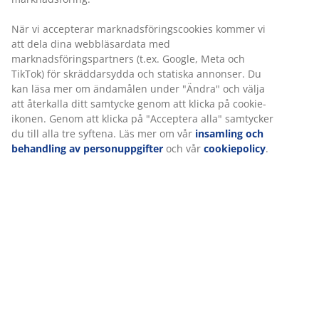
Flexibla leveranser
Få produkterna dit du vill på det sätt du vill
Varunummer: 5099936
Specifikationer
Betyg
(
106
)
Leverans