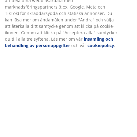
Specifikationer
Vi personifierar din upplevelse
På JYSK använder vi cookies och mobilidentifierare för att
Betyg
säkerställa en bra upplevelse när du besöker vår webbplats.
Cookies samlar in information om dig för att säkerställa
(
10
)
funktionalitet, statistik och relevant marknadsföring.
När vi accepterar marknadsföringscookies kommer vi att dela
Leverans
dina webbläsardata med marknadsföringspartners (t.ex. Google
Meta och TikTok) för skräddarsydda och statiska annonser. Du
kan läsa mer om ändamålen under "Ändra" och välja att
återkalla ditt samtycke genom att klicka på cookie-ikonen.
Genom att klicka på "Acceptera alla" samtycker du till alla tre
syftena. Läs mer om vår
insamling och behandling av
personuppgifter
och vår
cookiepolicy
.