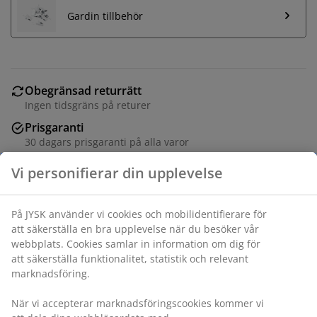
Gardin tillbehör
Obegränsad returrätt
Ingen tidsgräns på returer
Prisgaranti
30 dagars prisgaranti på alla varor
Flexibla leveranser
Få produkterna dit du vill på det sätt du vill
Varunummer: 5213301
Monteringsanvisning