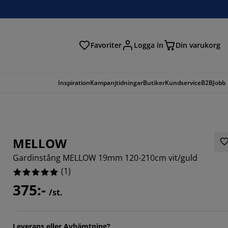
Favoriter
Logga in
Din varukorg
Inspiration
Kampanjtidningar
Butiker
Kundservice
B2B
Jobb
MELLOW
Gardinstång MELLOW 19mm 120-210cm vit/guld
(
1
)
375:-
/st.
Leverans eller Avhämtning?