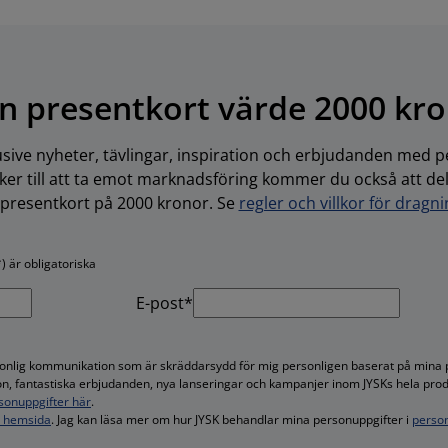
n presentkort värde 2000 kr
usive nyheter, tävlingar, inspiration och erbjudanden med pe
r till att ta emot marknadsföring kommer du också att delta
-presentkort på 2000 kronor. Se
regler och villkor för dragn
) är obligatoriska
E-post*
rsonlig kommunikation som är skräddarsydd för mig personligen baserat på mina 
tion, fantastiska erbjudanden, nya lanseringar och kampanjer inom JYSKs hela pro
sonuppgifter här
.
s hemsida
. Jag kan läsa mer om hur JYSK behandlar mina personuppgifter i
person