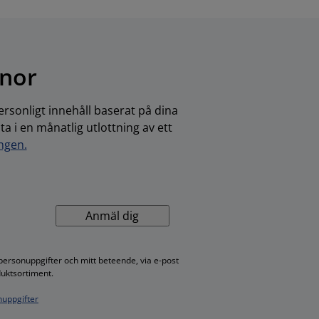
onor
rsonligt innehåll baserat på dina
 i en månatlig utlottning av ett
ingen.
Anmäl dig
personuppgifter och mitt beteende, via e-post
duktsortiment.
uppgifter