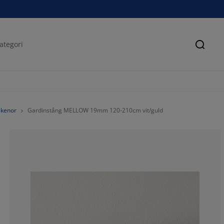
Sök
skenor
Gardinstång MELLOW 19mm 120-210cm vit/guld
100%
0%