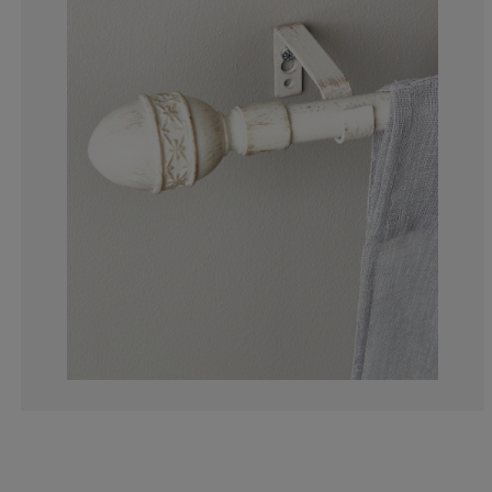
0%
0%
0%