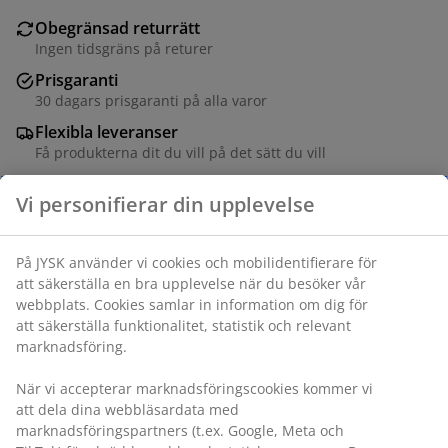
Obegränsad returrätt
Ingen tidsgräns på returer
Prisgaranti
30 dagars prisgaranti på alla varor
Flexibla leveranser
Få produkterna dit du vill på det sätt du vill
Vi personifierar din upplevelse
Varunummer: 5203707
På JYSK använder vi cookies och mobilidentifierare för
att säkerställa en bra upplevelse när du besöker vår
webbplats. Cookies samlar in information om dig för
Specifikationer
att säkerställa funktionalitet, statistik och relevant
marknadsföring.
När vi accepterar marknadsföringscookies kommer vi
Betyg
att dela dina webbläsardata med
(
12
)
marknadsföringspartners (t.ex. Google, Meta och