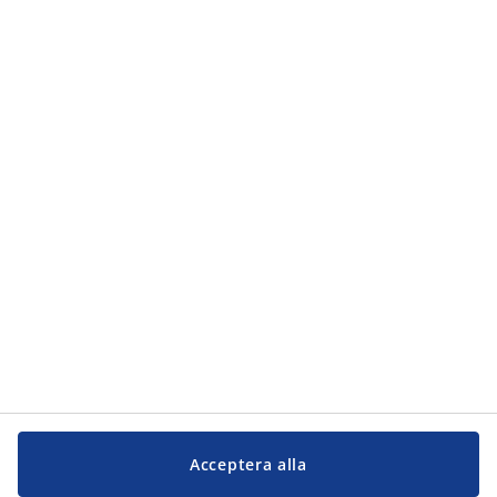
Kategorier
Kategorier
Kundservice
Kundservice
JYSK
JYSK
Kontakta oss
Följ JYSK
Acceptera alla