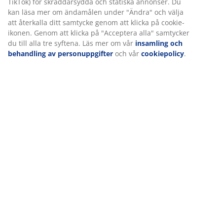
TikTok) för skräddarsydda och statiska annonser. Du
kan läsa mer om ändamålen under "Ändra" och välja
att återkalla ditt samtycke genom att klicka på cookie-
Leverans
ikonen. Genom att klicka på "Acceptera alla" samtycker
du till alla tre syftena. Läs mer om vår
insamling och
behandling av personuppgifter
och vår
cookiepolicy
.