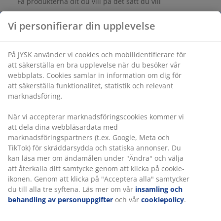
Få produkterna dit du vill på det sätt du vill
Varunummer: 5510701
Specifikationer
Betyg
(
35
)
Leverans