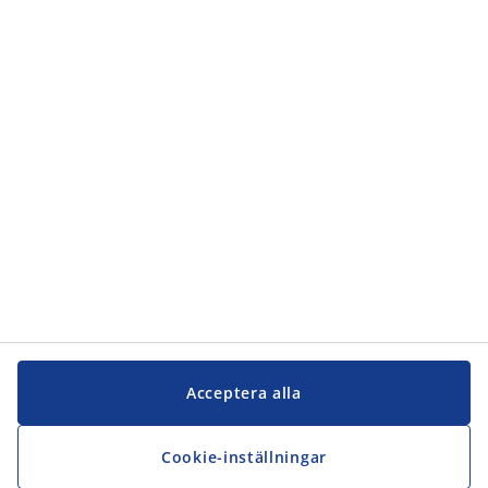
Kundservice
Kundservice
JYSK
JYSK
Kontakta oss
Följ JYSK