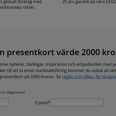
ett globalt företag med
25 års garanti på våra GOL
ndinaviska rötter.
n presentkort värde 2000 kr
usive nyheter, tävlingar, inspiration och erbjudanden med pe
r till att ta emot marknadsföring kommer du också att delta
-presentkort på 2000 kronor. Se
regler och villkor för dragn
) är obligatoriska
E-post*