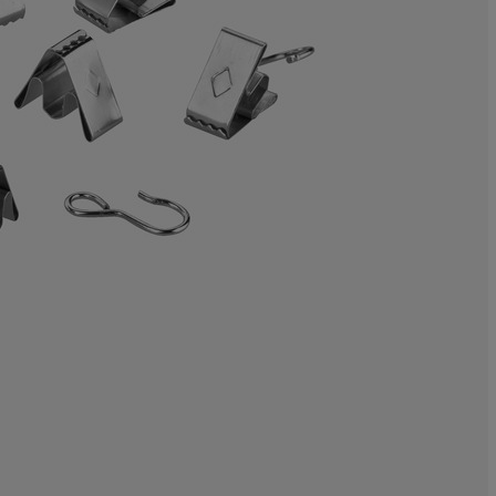
0%
0%
0%