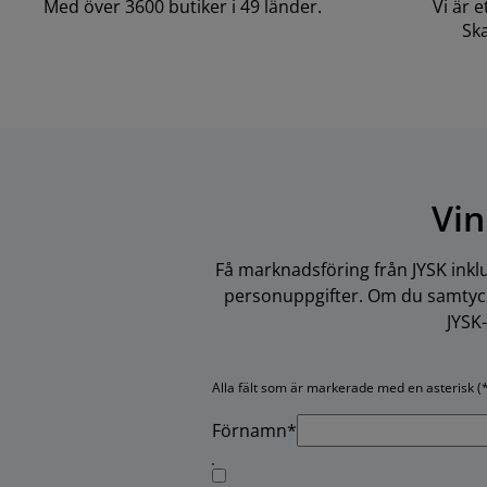
Med över 3600 butiker i 49 länder.
Vi är 
Ska
Vin
Få marknadsföring från JYSK inkl
personuppgifter. Om du samtycke
JYSK
Alla fält som är markerade med en asterisk (*
Förnamn*