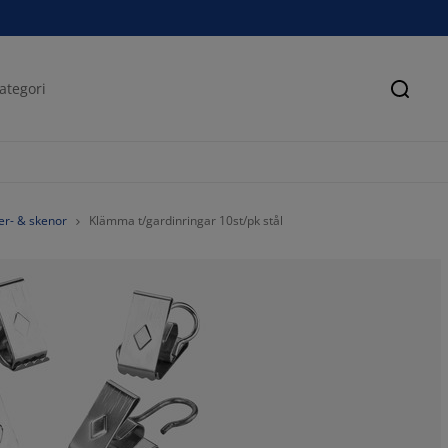
Sök
ger- & skenor
Klämma t/gardinringar 10st/pk stål
100%
0%