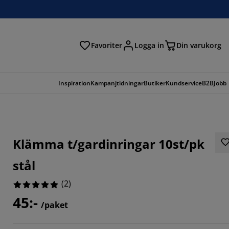
Favoriter
Logga in
Din varukorg
Inspiration
Kampanjtidningar
Butiker
Kundservice
B2B
Jobb
Klämma t/gardinringar 10st/pk
stål
(
2
)
45:-
/paket