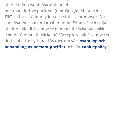
Specifikationer
Betyg
(
74
)
Leverans