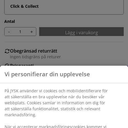
Click & Collect
Antal
-
+
Lägg i varukorg
Obegränsad returrätt
Ingen tidsgräns på returer
Prisgaranti
30 dagars prisgaranti på alla varor
Flexibla leveranser
Få produkterna dit du vill på det sätt du vill
Varunummer: 5530034
Monteringsanvisning