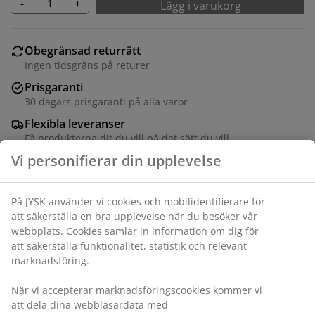
-
+
Lägg i varukorg
Obegränsad returrätt
Ingen tidsgräns på returer
Prisgaranti
30 dagars prisgaranti på alla varor
Flexibla leveranser
Få produkterna dit du vill på det sätt du vill
Varunummer: 4543301
Specifikationer