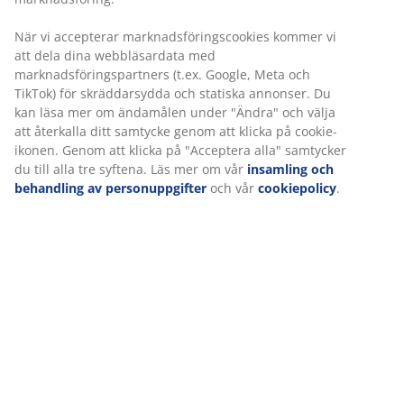
H75 cm
När vi accepterar marknadsföringscookies kommer vi
att dela dina webbläsardata med
Varunummer: 3690562
marknadsföringspartners (t.ex. Google, Meta och
Monteringsanvisning
TikTok) för skräddarsydda och statiska annonser. Du
kan läsa mer om ändamålen under "Ändra" och välja
att återkalla ditt samtycke genom att klicka på cookie-
ikonen. Genom att klicka på "Acceptera alla" samtycker
Specifikationer
du till alla tre syftena. Läs mer om vår
insamling och
behandling av personuppgifter
och vår
cookiepolicy
.
Betyg
(
55
)
Leverans