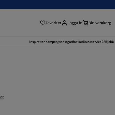
Favoriter
Logga in
Din varukorg
Inspiration
Kampanjtidningar
Butiker
Kundservice
B2B
Jobb
er