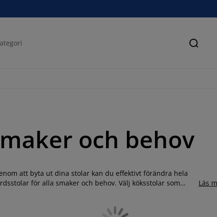
Sök
a smaker och behov
nom att byta ut dina stolar kan du effektivt förändra hela
rdsstolar för alla smaker och behov. Välj köksstolar som
Läs m
v harmoni. Vill du ha mindre, nätta stolar så du får plats med
de stolar med armstöd? Här hittar du matstolar i många olika
 och med trä- eller metallben. Välj mellan neutrala färger som