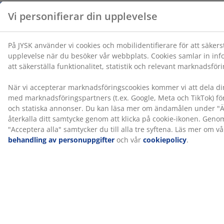
Tvätt
Kudden kan maskintvättas i 60°C för att hållas fräsch
och ren. Tvätt vid 60°C eller högre tar bort oönskade
dammkvalster från tyget. Använd ett lämpligt
enzymfritt tvättmedel.
®
OEKO-TEX
STANDARD 100
®
Den här produkten är OEKO-TEX
STANDARD 100-
certifierad. Det innebär att varje komponent har
®
testats av oberoende OEKO-TEX
-institut och uppfyller
strikta gränsvärden för skadliga ämnen.
Låt oss hjälpa dig att välja rätt kudde
För att ta reda på vilken kudde som passar dig bäst, läs
våra guider eller besök din närmaste JYSK-butik för
personlig rådgivning från vår kunniga personal. Prova
olika kuddar och få hjälp att välja rätt utifrån din
sovposition, kuddhöjd och madrassens fasthet.