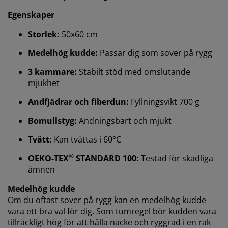
Egenskaper
Storlek:
50x60 cm
Medelhög kudde:
Passar dig som sover på rygg
Vi personifierar din upplevelse
3 kammare:
Stabilt stöd med omslutande
mjukhet
På JYSK använder vi cookies och mobilidentifierare för
Andfjädrar och fiberdun:
Fyllningsvikt 700 g
att säkerställa en bra upplevelse när du besöker vår
webbplats. Cookies samlar in information om dig för
Bomullstyg:
Andningsbart och mjukt
att säkerställa funktionalitet, statistik och relevant
marknadsföring.
Tvätt:
Kan tvättas i 60°C
När vi accepterar marknadsföringscookies kommer vi
®
OEKO-TEX
STANDARD 100:
Testad för skadliga
att dela dina webbläsardata med
ämnen
marknadsföringspartners (t.ex. Google, Meta och
TikTok) för skräddarsydda och statiska annonser. Du
Medelhög kudde
kan läsa mer om ändamålen under "Ändra" och välja
Om du oftast sover på rygg kan en medelhög kudde
att återkalla ditt samtycke genom att klicka på cookie-
vara ett bra val för dig. Som tumregel bör kudden vara
ikonen. Genom att klicka på "Acceptera alla" samtycker
tillräckligt hög för att hålla nacke och ryggrad i en rak