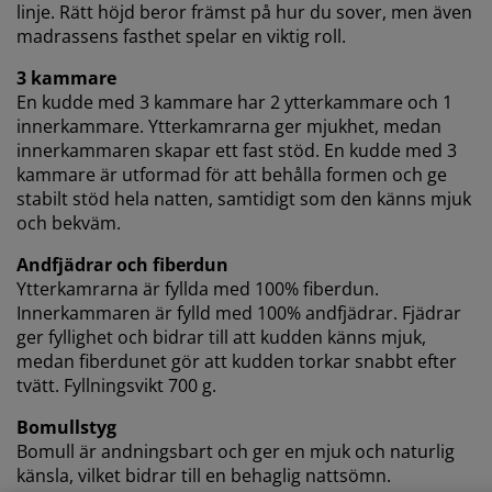
du till alla tre syftena. Läs mer om vår
insamling och
linje. Rätt höjd beror främst på hur du sover, men även
behandling av personuppgifter
och vår
cookiepolicy
.
madrassens fasthet spelar en viktig roll.
3 kammare
En kudde med 3 kammare har 2 ytterkammare och 1
innerkammare. Ytterkamrarna ger mjukhet, medan
innerkammaren skapar ett fast stöd. En kudde med 3
kammare är utformad för att behålla formen och ge
stabilt stöd hela natten, samtidigt som den känns mjuk
och bekväm.
Andfjädrar och fiberdun
Ytterkamrarna är fyllda med 100% fiberdun.
Innerkammaren är fylld med 100% andfjädrar. Fjädrar
ger fyllighet och bidrar till att kudden känns mjuk,
medan fiberdunet gör att kudden torkar snabbt efter
tvätt. Fyllningsvikt 700 g.
Bomullstyg
Bomull är andningsbart och ger en mjuk och naturlig
känsla, vilket bidrar till en behaglig nattsömn.