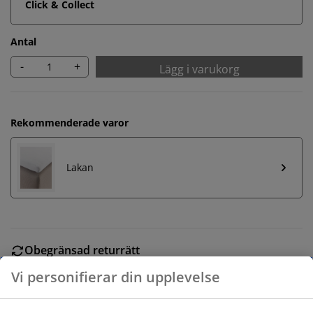
Click & Collect
Antal
-
+
Lägg i varukorg
Rekommenderade varor
Lakan
Obegränsad returrätt
Ingen tidsgräns på returer
Prisgaranti
30 dagars prisgaranti på alla varor