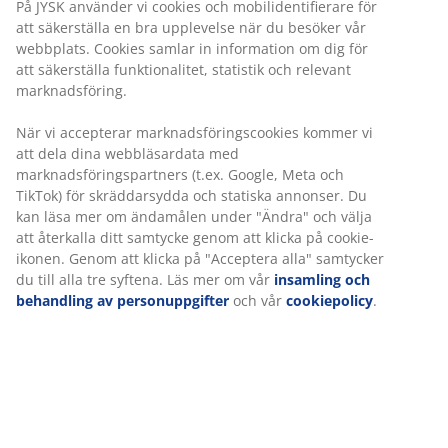
Flexibla leveranser
Få produkterna dit du vill på det sätt du vill
8 cm tjock bäddmadrass 180x200 cm med kärna av
tryckavlastande AIR memoryskum med kylande gel och
polyeterskum. AIR memoryskum formar sig snabbt
efter kroppen, även i en kylig sovmiljö. Tvättbart
överdrag med polyetylen på ena sidan, vilket har en
omedelbar, kylande effekt.
Varunummer: 3450681
Specifikationer