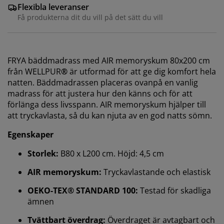
Flexibla leveranser
Få produkterna dit du vill på det sätt du vill
FRYA bäddmadrass med AIR memoryskum 80x200 cm
från WELLPUR
®
är utformad för att ge dig komfort hela
natten. Bäddmadrassen placeras ovanpå en vanlig
madrass för att justera hur den känns och för att
förlänga dess livsspann. AIR memoryskum hjälper till
att tryckavlasta, så du kan njuta av en god natts sömn.
Egenskaper
Vi personifierar din upplevelse
Storlek:
B80 x L200 cm. Höjd: 4,5 cm
AIR memoryskum:
Tryckavlastande och elastisk
På JYSK använder vi cookies och mobilidentifierare för
att säkerställa en bra upplevelse när du besöker vår
OEKO-TEX® STANDARD 100:
Testad för skadliga
webbplats. Cookies samlar in information om dig för
ämnen
att säkerställa funktionalitet, statistik och relevant
Tvättbart överdrag:
Överdraget är avtagbart och
marknadsföring.