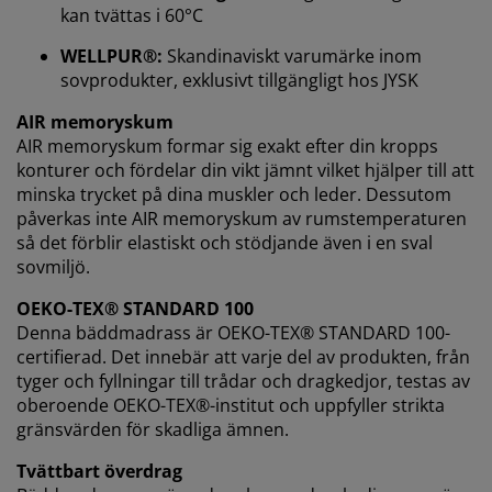
kan tvättas i 60°C
När vi accepterar marknadsföringscookies kommer vi
WELLPUR®:
Skandinaviskt varumärke inom
att dela dina webbläsardata med
sovprodukter, exklusivt tillgängligt hos JYSK
marknadsföringspartners (t.ex. Google, Meta och
TikTok) för skräddarsydda och statiska annonser. Du
AIR memoryskum
kan läsa mer om ändamålen under "Ändra" och välja
AIR memoryskum formar sig exakt efter din kropps
att återkalla ditt samtycke genom att klicka på cookie-
konturer och fördelar din vikt jämnt vilket hjälper till att
ikonen. Genom att klicka på "Acceptera alla" samtycker
minska trycket på dina muskler och leder. Dessutom
du till alla tre syftena. Läs mer om vår
insamling och
påverkas inte AIR memoryskum av rumstemperaturen
behandling av personuppgifter
och vår
cookiepolicy
.
så det förblir elastiskt och stödjande även i en sval
sovmiljö.
OEKO-TEX® STANDARD 100
Denna bäddmadrass är OEKO-TEX® STANDARD 100-
certifierad. Det innebär att varje del av produkten, från
tyger och fyllningar till trådar och dragkedjor, testas av
oberoende OEKO-TEX®-institut och uppfyller strikta
gränsvärden för skadliga ämnen.
Tvättbart överdrag