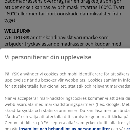
Bäddmadrassens överdrag har en dragkedja som gör
att det enkelt kan tas av och maskintvättas i 60°C. Tvätt
i 60°C eller mer tar bort oönskade dammkvalster från
tyget.
WELLPUR®
WELLPUR® är ett skandinaviskt varumärke som
erbjuder tryckavlastande madrasser och kuddar med
memoryskum som formar sig exakt efter din kropp.
Sortimentet innehåller produkter som passar för
användning hemma, på jobbet eller på resor.
WELLPUR® finns exklusivt hos JYSK.
Tillverkningslukt försvinner med tiden
När du får en ny madrass kan du märka en svag
tillverkningslukt. Detta är helt ofarligt och kommer
försvinna med tiden. Att lufta eller dammsuga
madrassen kan hjälpa till att påskynda processen.
Låt oss hjälpa dig att välja rätt madrass
För att lära dig mer om vilken madrass som passar dig,
läs våra guider eller besök din lokala JYSK-butik. Där